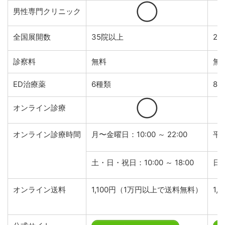
◯
男性専門クリニック
全国展開数
35院以上
2
診察料
無料
無
ED治療薬
6種類
8
◯
オンライン診療
オンライン診療時間
月〜金曜日：10:00 ～ 22:00
平日
土・日・祝日：10:00 ～ 18:00
日曜
オンライン送料
1,100円（1万円以上で送料無料）
1