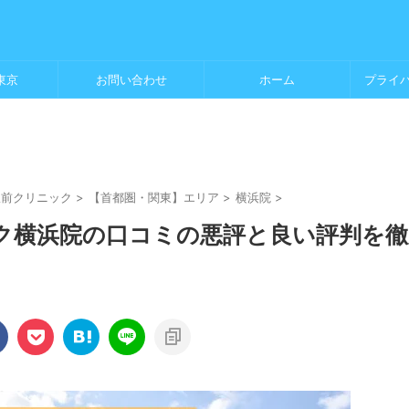
東京
お問い合わせ
ホーム
プライ
駅前クリニック
>
【首都圏・関東】エリア
>
横浜院
>
ク横浜院の口コミの悪評と良い評判を徹