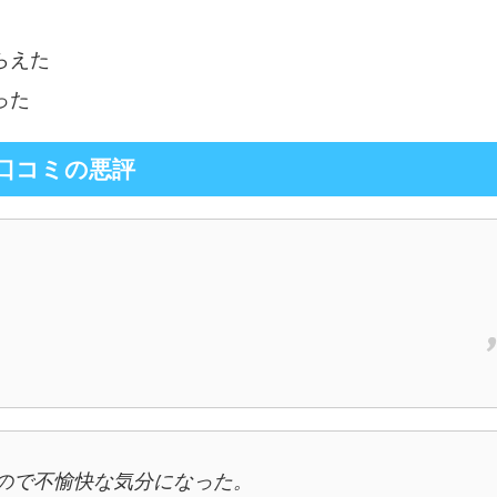
らえた
った
口コミの悪評
ので不愉快な気分になった。