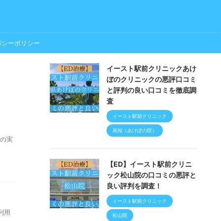
バシーポリシー
イースト駅前クリニックあけ
ぼのクリニックの悪評口コミ
と評判の良い口コミを徹底調
査
イースト駅前クリニック
高知（あけぼの院）
者の実
【ED】イースト駅前クリニ
ック松山院の口コミの悪評と
良い評判を調査！
イースト駅前クリニック
利用
松山院