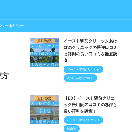
バシーポリシー
イースト駅前クリニックあけ
ぼのクリニックの悪評口コミ
と評判の良い口コミを徹底調
査
イースト駅前クリニック
び方
高知（あけぼの院）
【ED】イースト駅前クリニ
ック松山院の口コミの悪評と
良い評判を調査！
イースト駅前クリニック
松山院