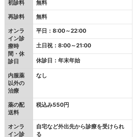
初診料
無料
再診料
無料
オンラ
平日：8:00～22:00
イン診
土日祝：8:00～21:00
療時
間・休
休診日：年末年始
診日
内服薬
なし
以外の
治療
薬の配
税込み550円
送料
オンラ
自宅など外出先から診療を受けられ
イン診
る