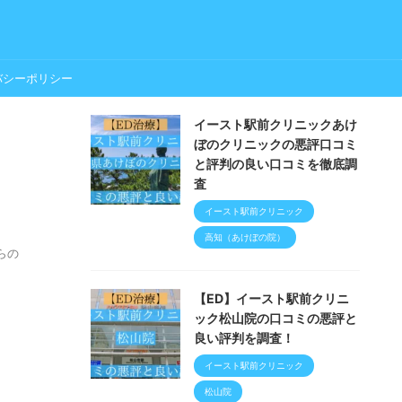
バシーポリシー
イースト駅前クリニックあけ
ぼのクリニックの悪評口コミ
と評判の良い口コミを徹底調
査
イースト駅前クリニック
高知（あけぼの院）
らの
【ED】イースト駅前クリニ
ック松山院の口コミの悪評と
良い評判を調査！
イースト駅前クリニック
松山院