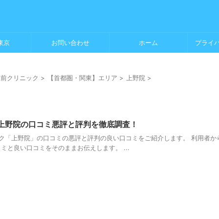
東京
お問い合わせ
ホーム
プライ
駅前クリニック
>
【首都圏・関東】エリア
>
上野院
>
上野院の口コミ悪評と評判を徹底調査！
ク「上野院」の口コミの悪評と評判の良い口コミをご紹介します。 利用者か
ミと良い口コミをそのままお伝えします。 ...