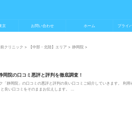
東京
お問い合わせ
ホーム
プライ
駅前クリニック
>
【中部・北陸】エリア
>
静岡院
>
静岡院の口コミ悪評と評判を徹底調査！
ク「静岡院」の口コミの悪評と評判の良い口コミご紹介していきます。 利用
と良い口コミをそのままお伝えします。 ...