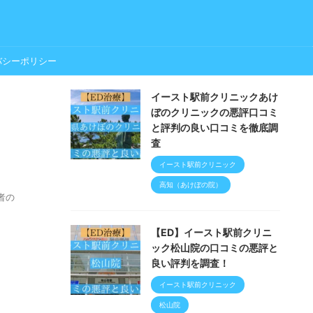
バシーポリシー
イースト駅前クリニックあけ
ぼのクリニックの悪評口コミ
と評判の良い口コミを徹底調
査
イースト駅前クリニック
高知（あけぼの院）
者の
【ED】イースト駅前クリニ
ック松山院の口コミの悪評と
良い評判を調査！
イースト駅前クリニック
松山院